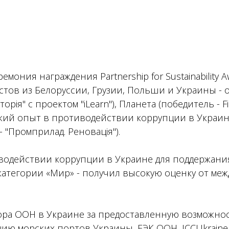
емония награждения Partnership for Sustainability
тов из Белоруссии, Грузии, Польши и Украины - 
рія" с проектом "iLearn"), Планета (победитель - Fi
еский опыт в противодействии коррупции в Украи
 "Промприлад. Реновація").
водействии коррупции в Украине для поддержани
категории «Мир» - получил высокую оценку от ме
ра ООН в Украине за предоставленную возможност
цию морских портов Украины, ЕЭК ООН, ICCUkrain